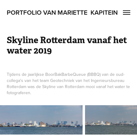
PORTFOLIO VAN MARIETTE  KAPITEIN
Skyline Rotterdam vanaf het 
water 2019
Tijdens de jaarlijkse BoorBakBarbeQueue (BBBQ) van de oud-
collega's van het team Geotechniek van het Ingenieursbureau
Rotterdam was de Skyline van Rotterdam mooi vanaf het water te
fotograferen.